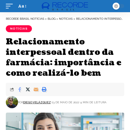
Aa
Font
Resizer
RECORDE BRASIL NOTÍCIAS
>
BLOG
>
NOTÍCIAS
>
RELACIONAMENTO INTERPESSOAL DENTRO DA FARMÁCIA: IMPORTÂNCIA E COMO REALIZÁ-LO BEM
NOTÍCIAS
Relacionamento
interpessoal dentro da
farmácia: importância e
como realizá-lo bem
POR
DIEGO VELÁZQUEZ
23 DE MAIO DE 2022
4 MIN DE LEITURA