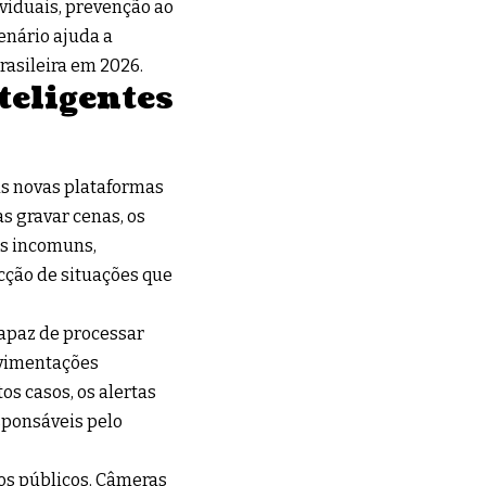
ividuais, prevenção ao
enário ajuda a
asileira em 2026.
teligentes
as novas plataformas
s gravar cenas, os
s incomuns,
ecção de situações que
apaz de processar
ovimentações
os casos, os alertas
sponsáveis pelo
ãos públicos. Câmeras