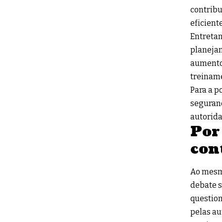
contribu
eficiente
Entretan
planejam
aumento
treinam
Para a p
seguranç
autorida
Por
con
Ao mesm
debate s
question
pelas au