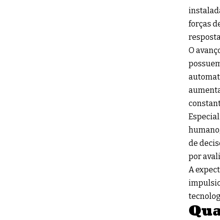
instalad
forças d
resposta
O avanç
possuem
automati
aumenta
constant
Especial
humano, 
de decis
por aval
A expect
impulsio
tecnolog
Qua