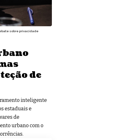
ebate sobre privacidade
rbano
 mas
teção de
oramento inteligente
os estaduais e
wares de
mento urbano com o
corrências.