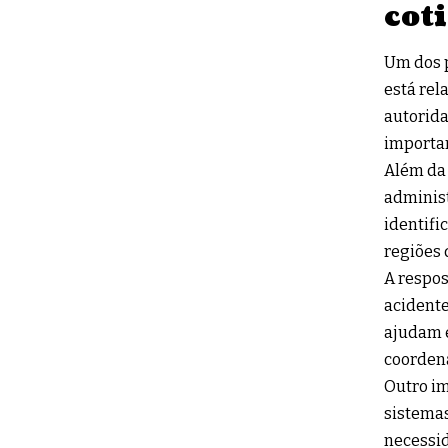
cot
Um dos p
está rel
autorida
importan
Além da 
administ
identifi
regiões 
A respo
acidente
ajudam e
coordena
Outro im
sistemas
necessid