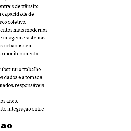
trais de trânsito,
a capacidade de
sco coletivo.
amentos mais modernos
e imagem e sistemas
eas urbanas sem
ao monitoramento
ubstitui o trabalho
os dados e a tomada
inados, responsáveis
os anos,
nte integração entre
 ao