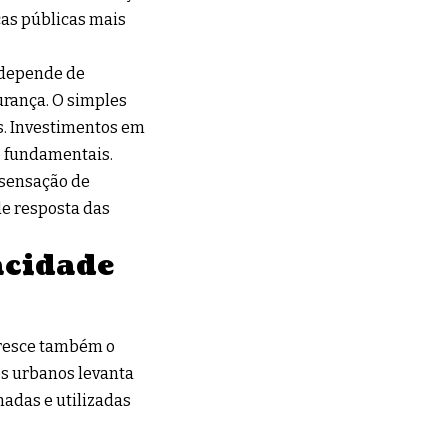
cas públicas mais
s depende de
urança. O simples
. Investimentos em
 fundamentais.
 sensação de
e resposta das
acidade
resce também o
os urbanos levanta
adas e utilizadas