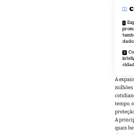
C
Ex
prome
tamb
dado
Co
intel
cida
A expans
milhões 
cotidian
tempo, o
proteção
A princ
quais be