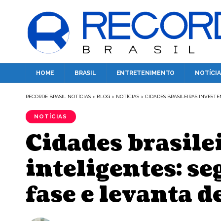
HOME
BRASIL
ENTRETENIMENTO
NOTÍCIA
RECORDE BRASIL NOTÍCIAS
>
BLOG
>
NOTÍCIAS
>
CIDADES BRASILEIRAS INVEST
NOTÍCIAS
Cidades brasile
inteligentes: s
fase e levanta 