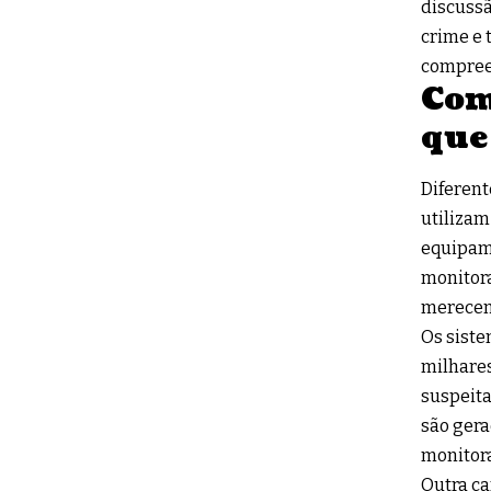
discussã
crime e 
compreen
Com
que
Diferent
utilizam
equipam
monitora
merecem
Os sist
milhare
suspeita
são gera
monitor
Outra ca