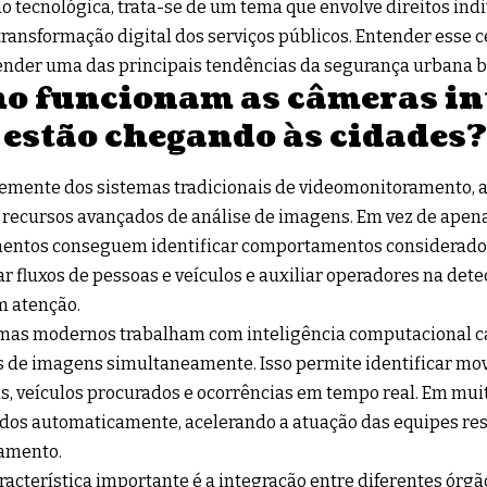
o tecnológica, trata-se de um tema que envolve direitos ind
transformação digital dos serviços públicos. Entender esse c
der uma das principais tendências da segurança urbana br
o funcionam as câmeras in
 estão chegando às cidades?
emente dos sistemas tradicionais de videomonitoramento, 
 recursos avançados de análise de imagens. Em vez de apena
entos conseguem identificar comportamentos considerado
r fluxos de pessoas e veículos e auxiliar operadores na det
 atenção.
emas modernos trabalham com inteligência computacional c
s de imagens simultaneamente. Isso permite identificar m
s, veículos procurados e ocorrências em tempo real. Em muit
dos automaticamente, acelerando a atuação das equipes re
amento.
racterística importante é a integração entre diferentes órg