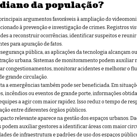
idiano da população?
rincipais argumentos favoráveis à ampliação do videomoni
acionado à prevenção e investigação de crimes. Registros vi
des a reconstruir ocorrências, identificar suspeitos e reuni
tes para apuração de fatos.
segurança pública, as aplicações da tecnologia alcançam ou
ração urbana. Sistemas de monitoramento podem auxiliar na
car congestionamentos, monitorar acidentes e melhorar o fl
de grande circulação.
sta a emergências também pode ser beneficiada. Em situaç
s, incêndios ou eventos de grande porte, informações obtid
quipes a agir com maior rapidez. Isso reduz o tempo de res
ção entre diferentes órgãos públicos.
pacto relevante aparece na gestão dos espaços urbanos. Da
 podem auxiliar gestores a identificar áreas com maior circ
ades de infraestrutura e padrões de uso dos espaços públic