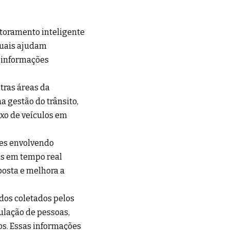
toramento inteligente
suais ajudam
r informações
tras áreas da
 gestão do trânsito,
uxo de veículos em
ões envolvendo
as em tempo real
posta e melhora a
dos coletados pelos
ulação de pessoas,
os. Essas informações