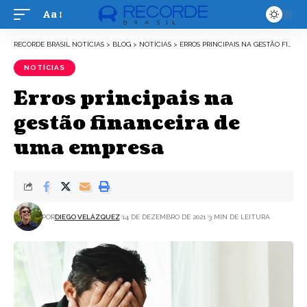
Aa
Font
Resizer
RECORDE BRASIL NOTÍCIAS
>
BLOG
>
NOTÍCIAS
>
ERROS PRINCIPAIS NA GESTÃO FINANCEIRA DE UMA EMPRESA
NOTÍCIAS
Erros principais na
gestão financeira de
uma empresa
POR
DIEGO VELÁZQUEZ
14 DE DEZEMBRO DE 2021
3 MIN DE LEITURA