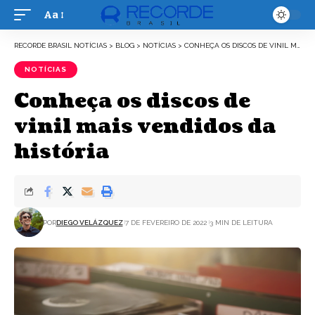
Aa
Font
Resizer
RECORDE BRASIL NOTÍCIAS
>
BLOG
>
NOTÍCIAS
>
CONHEÇA OS DISCOS DE VINIL MAIS VENDIDOS DA HISTÓRIA
NOTÍCIAS
Conheça os discos de
vinil mais vendidos da
história
POR
DIEGO VELÁZQUEZ
7 DE FEVEREIRO DE 2022
3 MIN DE LEITURA