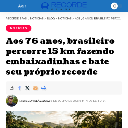
Aa
Font
Resizer
RECORDE BRASIL NOTÍCIAS
>
BLOG
>
NOTÍCIAS
>
AOS 76 ANOS, BRASILEIRO PERCORRE 15 KM FAZENDO EMBAIXADINHAS E BATE SEU PRÓPRIO RECORDE
NOTÍCIAS
Aos 76 anos, brasileiro
percorre 15 km fazendo
embaixadinhas e bate
seu próprio recorde
POR
DIEGO VELÁZQUEZ
6 DE JULHO DE 2026
6 MIN DE LEITURA