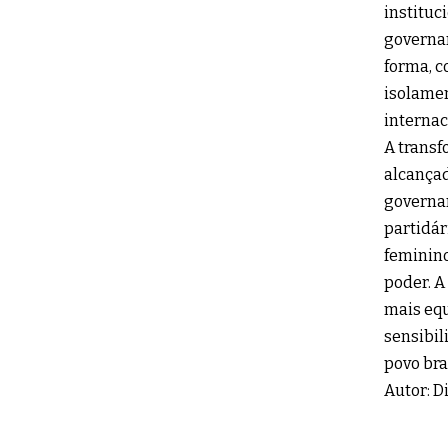
instituc
governan
forma, c
isolamen
internac
A transf
alcançad
governa
partidár
feminino
poder. A
mais equ
sensibil
povo bra
Autor: D