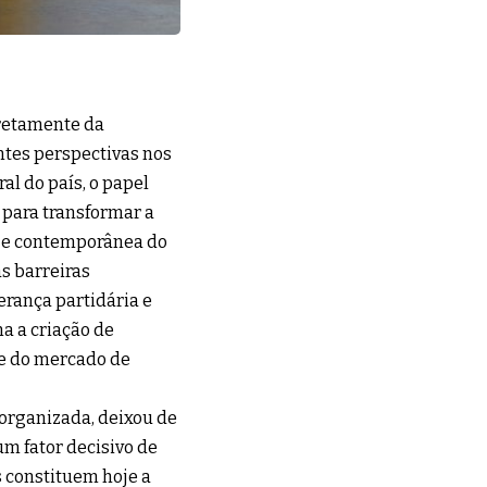
retamente da
ntes perspectivas nos
al do país, o papel
 para transformar a
ca e contemporânea do
as barreiras
erança partidária e
a a criação de
 e do mercado de
 organizada, deixou de
m fator decisivo de
 constituem hoje a