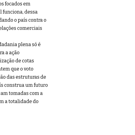
tos focados em
l funciona, dessa
ando o país contra o
relações comerciais
dadania plena só é
ra a ação
ização de cotas
ntem que o voto
ão das estruturas de
aís construa um futuro
sejam tomadas com a
m a totalidade do