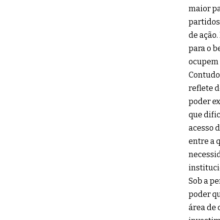
maior pa
partidos
de ação.
para o b
ocupem o
Contudo,
reflete 
poder ex
que difi
acesso d
entre a 
necessi
instituc
Sob a pe
poder qu
área de 