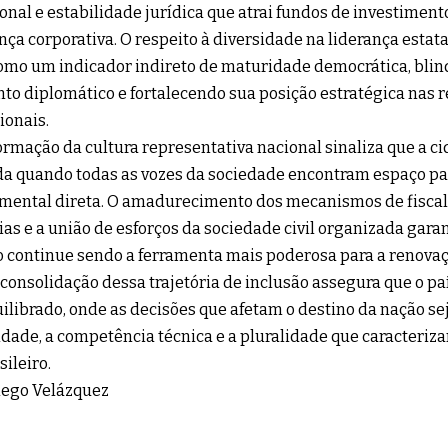
ional e estabilidade jurídica que atrai fundos de investimen
ça corporativa. O respeito à diversidade na liderança estata
omo um indicador indireto de maturidade democrática, blind
to diplomático e fortalecendo sua posição estratégica nas 
ionais.
ormação da cultura representativa nacional sinaliza que a ci
a quando todas as vozes da sociedade encontram espaço pa
mental direta. O amadurecimento dos mecanismos de fiscal
ias e a união de esforços da sociedade civil organizada gara
 continue sendo a ferramenta mais poderosa para a renovaç
 consolidação dessa trajetória de inclusão assegura que o p
ilibrado, onde as decisões que afetam o destino da nação 
idade, a competência técnica e a pluralidade que caracteriza
sileiro.
iego Velázquez