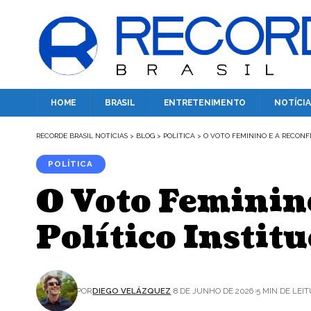
HOME
BRASIL
ENTRETENIMENTO
NOTÍCIA
RECORDE BRASIL NOTÍCIAS
>
BLOG
>
POLÍTICA
>
O VOTO FEMININO E A RECONF
POLÍTICA
O Voto Feminino
Político Instit
POR
DIEGO VELÁZQUEZ
8 DE JUNHO DE 2026
5 MIN DE LEI