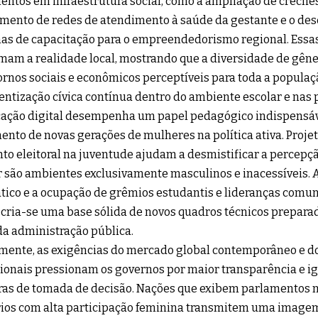
entos em infraestrutura social, como a ampliação de creche
imento de redes de atendimento à saúde da gestante e o de
s de capacitação para o empreendedorismo regional. Essas 
mam a realidade local, mostrando que a diversidade de gên
ornos sociais e econômicos perceptíveis para toda a populaç
entização cívica contínua dentro do ambiente escolar e nas
ação digital desempenha um papel pedagógico indispensáv
nto de novas gerações de mulheres na política ativa. Proj
to eleitoral na juventude ajudam a desmistificar a percepç
 são ambientes exclusivamente masculinos e inacessíveis. A
ico e a ocupação de grêmios estudantis e lideranças comun
 cria-se uma base sólida de novos quadros técnicos preparad
da administração pública.
mente, as exigências do mercado global contemporâneo e d
ionais pressionam os governos por maior transparência e i
ras de tomada de decisão. Nações que exibem parlamentos m
rios com alta participação feminina transmitem uma imag