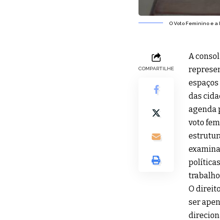
O Voto Feminino e a 
A conso
represen
COMPARTILHE
espaços 
das cida
agenda p
voto fem
estrutur
examina 
política
trabalho
O direit
ser apen
direcion