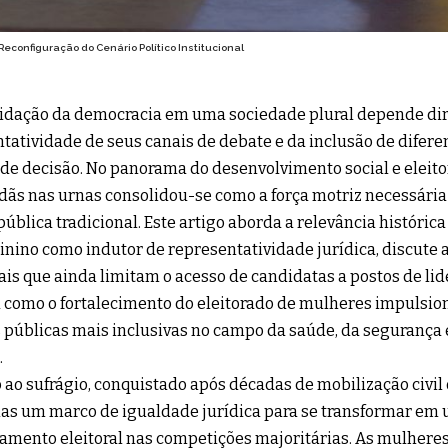
Reconfiguração do Cenário Político Institucional
lidação da democracia em uma sociedade plural depende di
tatividade de seus canais de debate e da inclusão de difere
de decisão. No panorama do desenvolvimento social e eleitor
dãs nas urnas consolidou-se como a força motriz necessária
ública tradicional. Este artigo aborda a relevância históri
inino como indutor de representatividade jurídica, discute 
ais que ainda limitam o acesso de candidatas a postos de lid
como o fortalecimento do eleitorado de mulheres impulsion
s públicas mais inclusivas no campo da saúde, da segurança
.
o ao sufrágio, conquistado após décadas de mobilização civil
as um marco de igualdade jurídica para se transformar em u
amento eleitoral nas competições majoritárias. As mulheres