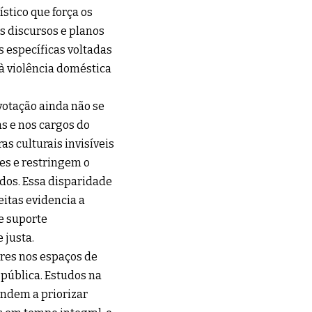
stico que força os
s discursos e planos
 específicas voltadas
 à violência doméstica
otação ainda não se
as e nos cargos do
as culturais invisíveis
es e restringem o
idos. Essa disparidade
eitas evidencia a
e suporte
 justa.
eres nos espaços de
 pública. Estudos na
endem a priorizar