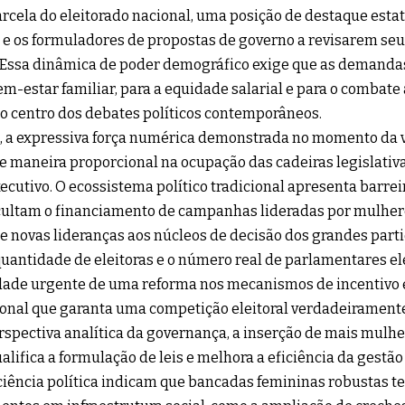
rcela do eleitorado nacional, uma posição de destaque estatí
 e os formuladores de propostas de governo a revisarem seu
 Essa dinâmica de poder demográfico exige que as demandas
em-estar familiar, para a equidade salarial e para o combate
 centro dos debates políticos contemporâneos.
 a expressiva força numérica demonstrada no momento da v
de maneira proporcional na ocupação das cadeiras legislativ
ecutivo. O ecossistema político tradicional apresenta barreir
cultam o financiamento de campanhas lideradas por mulher
e novas lideranças aos núcleos de decisão dos grandes part
quantidade de eleitoras e o número real de parlamentares el
dade urgente de uma reforma nos mecanismos de incentivo 
ional que garanta uma competição eleitoral verdadeiramente
rspectiva analítica da governança, a inserção de mais mulh
alifica a formulação de leis e melhora a eficiência da gestão
ciência política indicam que bancadas femininas robustas t