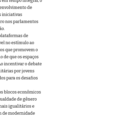
s em tempo integral, o
senvolvimento de
iniciativas
ero nos parlamentos
ão.
 plataformas de
el no estímulo ao
etos que promovem o
ão de que os espaços
o incentivar o debate
itárias por jovens
os para os desafios
os blocos econômicos
gualdade de gênero
ais igualitários e
em de modernidade