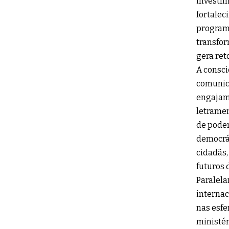
investim
fortalec
programa
transfor
gera ret
A consci
comunic
engajame
letramen
de poder
democrát
cidadãs,
futuros 
Paralela
internac
nas esfe
ministé