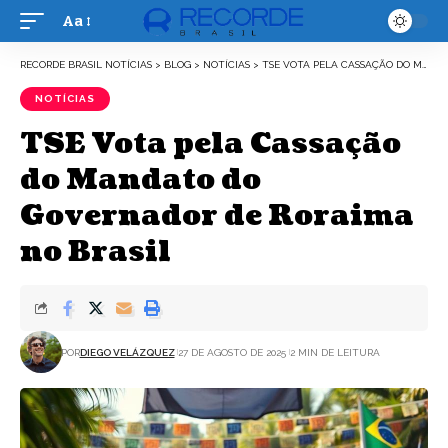
Aa
Font
Resizer
RECORDE BRASIL NOTÍCIAS
>
BLOG
>
NOTÍCIAS
>
TSE VOTA PELA CASSAÇÃO DO MANDATO DO GOVERNADOR DE RORAIMA NO BRASIL
NOTÍCIAS
TSE Vota pela Cassação
do Mandato do
Governador de Roraima
no Brasil
POR
DIEGO VELÁZQUEZ
27 DE AGOSTO DE 2025
2 MIN DE LEITURA