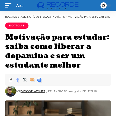
Aa
Font
Resizer
RECORDE BRASIL NOTÍCIAS
>
BLOG
>
NOTÍCIAS
>
MOTIVAÇÃO PARA ESTUDAR: SAIBA COMO LIBERAR A DOPAMINA E SER UM ESTUDANTE MELHOR
NOTÍCIAS
Motivação para estudar:
saiba como liberar a
dopamina e ser um
estudante melhor
POR
DIEGO VELÁZQUEZ
3 DE JANEIRO DE 2022
3 MIN DE LEITURA