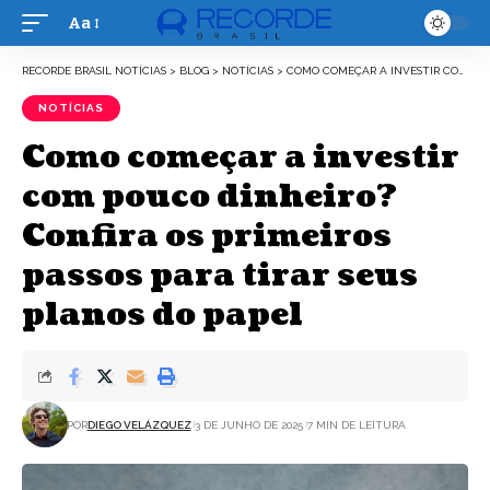
Aa
Font
Resizer
RECORDE BRASIL NOTÍCIAS
>
BLOG
>
NOTÍCIAS
>
COMO COMEÇAR A INVESTIR COM POUCO DINHEIRO? CONFIRA OS PRIMEIROS PASSOS PARA TIRAR SEUS PLANOS DO PAPEL
NOTÍCIAS
Como começar a investir
com pouco dinheiro?
Confira os primeiros
passos para tirar seus
planos do papel
POR
DIEGO VELÁZQUEZ
3 DE JUNHO DE 2025
7 MIN DE LEITURA