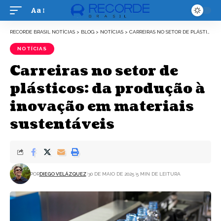
Aa
Font
Resizer
RECORDE BRASIL NOTÍCIAS
>
BLOG
>
NOTÍCIAS
>
CARREIRAS NO SETOR DE PLÁSTICOS: DA PRODUÇÃO À INOVAÇÃO EM MATERIAIS SUSTENTÁVEIS
NOTÍCIAS
Carreiras no setor de
plásticos: da produção à
inovação em materiais
sustentáveis
POR
DIEGO VELÁZQUEZ
30 DE MAIO DE 2025
5 MIN DE LEITURA