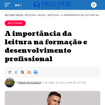
Aa
Font
Resizer
RECORDE BRASIL NOTÍCIAS
>
BLOG
>
NOTÍCIAS
>
A IMPORTÂNCIA DA LEITURA NA FORMAÇÃO E DESENVOLVIMENTO PROFISSIONAL
NOTÍCIAS
A importância da
leitura na formação e
desenvolvimento
profissional
POR
DIEGO VELÁZQUEZ
12 DE ABRIL DE 2024
5 MIN DE LEITURA