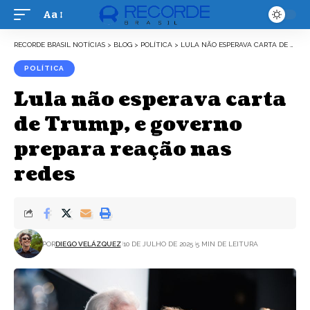
Aa
Font
Resizer
RECORDE BRASIL NOTÍCIAS
>
BLOG
>
POLÍTICA
>
LULA NÃO ESPERAVA CARTA DE TRUMP, E GOVERNO PREPARA REAÇÃO NAS REDES
POLÍTICA
Lula não esperava carta
de Trump, e governo
prepara reação nas
redes
POR
DIEGO VELÁZQUEZ
10 DE JULHO DE 2025
5 MIN DE LEITURA