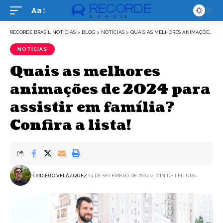
Aa
Font
Resizer
RECORDE BRASIL NOTÍCIAS
>
BLOG
>
NOTÍCIAS
>
QUAIS AS MELHORES ANIMAÇÕES DE 2024 PARA ASSISTIR EM FAMÍLIA? CONFIRA A LISTA!
NOTÍCIAS
Quais as melhores
animações de 2024 para
assistir em família?
Confira a lista!
POR
DIEGO VELÁZQUEZ
13 DE SETEMBRO DE 2024
4 MIN DE LEITURA