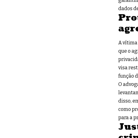
garantin
dados d
Pro
agr
A vítima
que o ag
privacid
visa res
função d
O advoga
levantam
disso, e
como pro
para a pr
Jus
cri