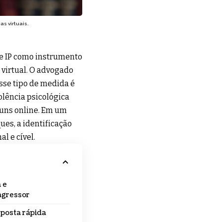
as virtuais.
 de IP como instrumento
 virtual. O advogado
esse tipo de medida é
olência psicológica
runs online. Em um
es, a identificação
l e cível.
 e
agressor
esposta rápida