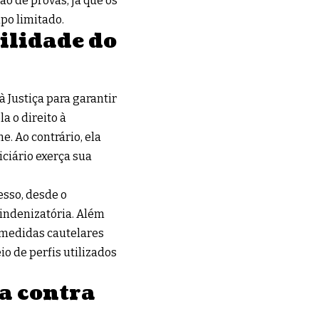
ão de provas, já que os
po limitado.
ilidade do
à Justiça para garantir
a o direito à
. Ao contrário, ela
iciário exerça sua
esso, desde o
 indenizatória. Além
r medidas cautelares
o de perfis utilizados
da contra