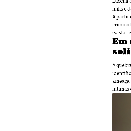
Lucena a
links e 
A partir
criminal
exista r
Em 
sol
A quebra
identifi
ameaça, 
íntimas 