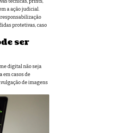
as técnicas, prints,
m a ação judicial.
a responsabilização
idas protetivas, caso
de ser
me digital não seja
da em casos de
 divulgação de imagens