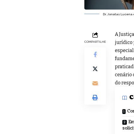
Dr. Jonatas Lucena 
A Justiç
jurídico
COMPARTILHE
especial
fundamen
praticad
cenário 
do respo
C
Com
Em
solic