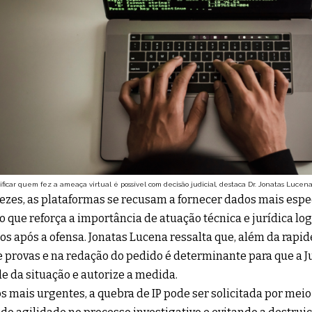
ificar quem fez a ameaça virtual é possível com decisão judicial, destaca Dr. Jonatas Lucena
ezes, as plataformas se recusam a fornecer dados mais esp
, o que reforça a importância de atuação técnica e jurídica lo
 após a ofensa. Jonatas Lucena ressalta que, além da rapide
e provas e na redação do pedido é determinante para que a 
e da situação e autorize a medida.
s mais urgentes, a quebra de IP pode ser solicitada por meio