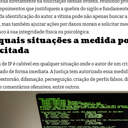
tua diretamente na solicitação dessas ordens, reunindo prov
depoimentos que justifiquem a quebra do sigilo e fundamente
 da identificação do autor, a vítima pode não apenas buscar 
, mas também ajuizar ações por danos morais e solicitar med
isco à sua integridade física ou psicológica.
quais situações a medida po
icitada
 de IP é cabível em qualquer situação onde o autor de um cri
cado de forma imediata. A Justiça tem autorizado essa medi
extorsão, difamação, perseguição, criação de perfis falsos,
e comentários ofensivos, entre outros.