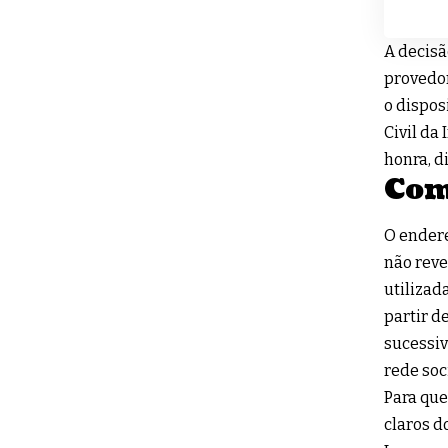
A decisã
provedor
o dispos
Civil da
honra, d
Com
O endere
não reve
utilizad
partir d
sucessiv
rede soci
Para que
claros d