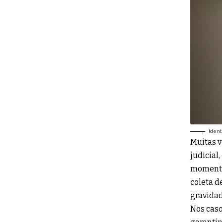
Ident
Muitas v
judicial
momentos
coleta d
gravidad
Nos caso