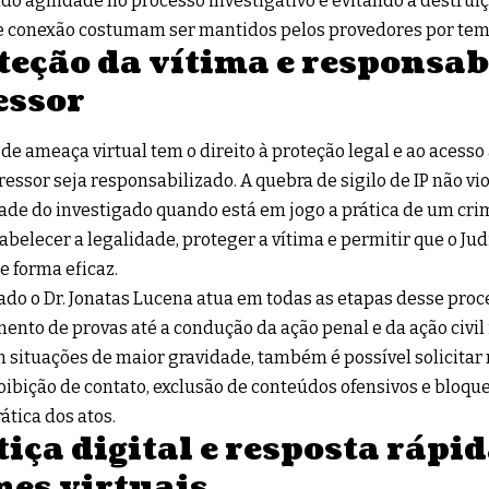
do agilidade no processo investigativo e evitando a destruiç
e conexão costumam ser mantidos pelos provedores por tem
teção da vítima e responsab
essor
 de ameaça virtual tem o direito à proteção legal e ao acesso 
ressor seja responsabilizado. A quebra de sigilo de IP não viol
ade do investigado quando está em jogo a prática de um crime
tabelecer a legalidade, proteger a vítima e permitir que o Jud
e forma eficaz.
do o Dr. Jonatas Lucena atua em todas as etapas desse proc
ento de provas até a condução da ação penal e da ação civil
m situações de maior gravidade, também é possível solicita
ibição de contato, exclusão de conteúdos ofensivos e bloquei
ática dos atos.
tiça digital e resposta rápi
mes virtuais