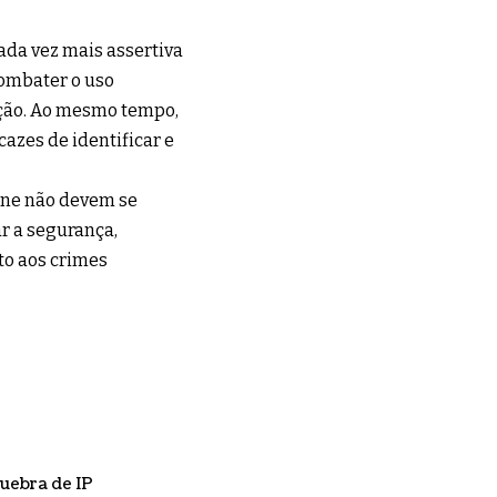
ada vez mais assertiva
combater o uso
ação. Ao mesmo tempo,
azes de identificar e
ine não devem se
ar a segurança,
to aos crimes
uebra de IP