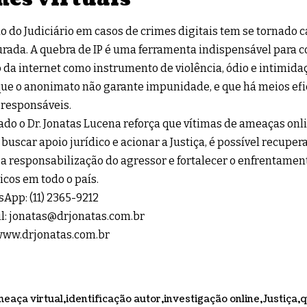
o do Judiciário em casos de crimes digitais tem se tornado c
urada. A quebra de IP é uma ferramenta indispensável para 
 da internet como instrumento de violência, ódio e intimid
ue o anonimato não garante impunidade, e que há meios efic
 responsáveis.
do o Dr. Jonatas Lucena reforça que vítimas de ameaças onl
o buscar apoio jurídico e acionar a Justiça, é possível recuper
 a responsabilização do agressor e fortalecer o enfrentamen
icos em todo o país.
sApp:
(11) 2365-9212
l:
jonatas@drjonatas.com.br
 www.drjonatas.com.br
eaça virtual
identificação autor
investigação online
Justiça
q