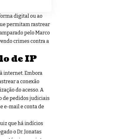
s
forma digital ou ao
que permitam rastrear
so amparado pelo Marco
vendo crimes contra a
lo de IP
à internet. Embora
astrear a conexão
lização do acesso. A
o de pedidos judiciais
e e-mail e conta de
uiz que há indícios
gado o Dr. Jonatas