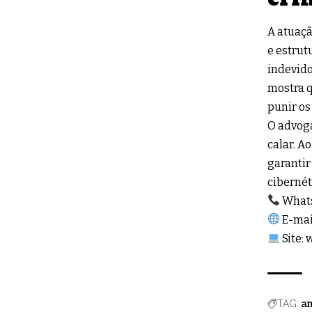
A atuaçã
e estrut
indevido
mostra q
punir os
O advoga
calar. A
garantir
cibernét
What
E-mai
Site:
am
TAG: