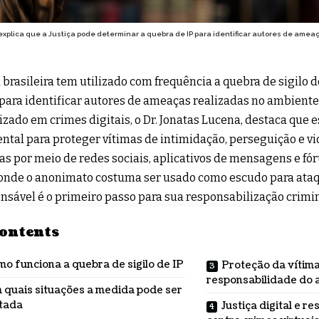
explica que a Justiça pode determinar a quebra de IP para identificar autores de ameaç
a brasileira tem utilizado com frequência a quebra de sigilo
 para identificar autores de ameaças realizadas no ambiente
izado em crimes digitais, o
Dr. Jonatas Lucena
, destaca que 
tal para proteger vítimas de intimidação, perseguição e vi
as por meio de redes sociais, aplicativos de mensagens e fó
onde o anonimato costuma ser usado como escudo para ataqu
nsável é o primeiro passo para sua responsabilização crimina
ontents
o funciona a quebra de sigilo de IP
Proteção da vítima
responsabilidade do 
 quais situações a medida pode ser
itada
Justiça digital e r