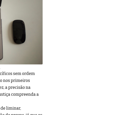
.
ecíficos sem ordem
go nos primeiros
z, a precisão na
Justiça compreenda a
 de liminar,