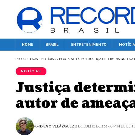
HOME
BRASIL
ENTRETENIMENTO
NOTÍCIA
RECORDE BRASIL NOTÍCIAS
>
BLOG
>
NOTÍCIAS
>
JUSTIÇA DETERMINA QUEBRA D
NOTÍCIAS
Justiça determi
autor de ameaça
POR
DIEGO VELÁZQUEZ
2 DE JULHO DE 2025
6 MIN DE LEI