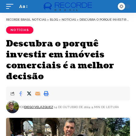
Aa
Font
Resizer
RECORDE BRASIL NOTÍCIAS
>
BLOG
>
NOTÍCIAS
>
DESCUBRA O PORQUÊ INVESTIR EM IMÓVEIS COMERCIAIS É A MELHOR DECISÃO
NOTÍCIAS
Descubra o porquê
investir em imóveis
comerciais é a melhor
decisão
POR
DIEGO VELÁZQUEZ
14 DE OUTUBRO DE 2024
4 MIN DE LEITURA