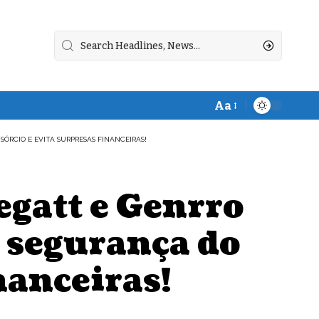
Aa
Font
Resizer
ÓRCIO E EVITA SURPRESAS FINANCEIRAS!
egatt e Genrro
a segurança do
nanceiras!