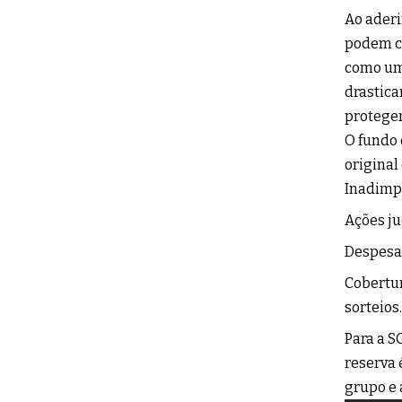
Ao aderi
podem co
como um 
drastica
protegen
O fundo 
original
Inadimpl
Ações ju
Despesa
Cobertur
sorteios.
Para a S
reserva 
grupo e 