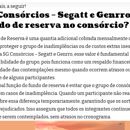
is, a seguir!
onsórcios – Segatt e Genrro:
do de reserva no consórcio?
de Reserva é uma quantia adicional cobrada mensalmente d
proteger o grupo de inadimplências ou de custos extras in
a SG Consórcios – Segatt e Genrro, esse valor é fundamental 
bilidade do grupo, pois funciona como um respaldo financei
idade das contemplações mesmo quando ocorrem atrasos ou
e de alguns participantes.
pal função do fundo de reserva é evitar que o grupo de consó
em casos de inadimplência. Quando um participante não rea
bre essa diferença temporariamente, garantindo que os sort
ejudicados. Isso assegura que todos os integrantes contin
e serem contemplados, sem atrasos no cronograma.