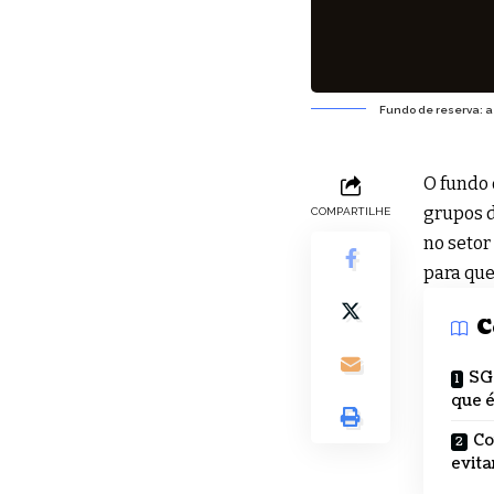
Fundo de reserva: a
O fundo 
grupos d
COMPARTILHE
no setor
para que
C
SG 
que é
Co
evita