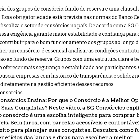
ia dos grupos de consórcio, fundo de reserva é uma cláusul
. Essa obrigatoriedade está prevista nas normas do Banco Cen
 fiscaliza o setor de consórcios no país. De acordo com a SG 
essa exigência garante maior estabilidade e confiança para
contribuir para o bom funcionamento dos grupos ao longo d
her um consórcio, é essencial analisar as condições contrat
ão ao fundo de reserva. Grupos com uma estrutura clara e 
 oferecer mais segurança e estabilidade aos participantes.
uscar empresas com histórico de transparência e solidez no
diretamente na gestão eficiente desses recursos.
onsorcios
onsórcios Ensina: Por que o Consórcio é a Melhor O
 Suas Conquistas? Neste vídeo, a SG Consórcios expl
o consórcio é uma escolha inteligente para comprar 
eis. Sem juros, com parcelas acessíveis e confortávei
eito para planejar suas conquistas. Descubra como f
enefícios das lanças e dicas para escolher a melhor