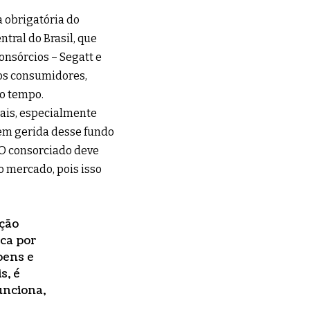
a obrigatória do
tral do Brasil, que
Consórcios – Segatt e
 os consumidores,
o tempo.
uais, especialmente
bem gerida desse fundo
 O consorciado deve
 mercado, pois isso
pção
ica por
bens e
s, é
unciona,