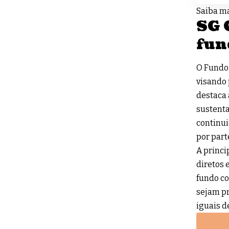
Saiba ma
SG C
fun
O Fundo 
visando 
destaca 
sustenta
continu
por part
A princi
diretos 
fundo co
sejam pr
iguais d