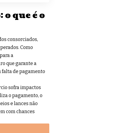
 o que é o
os consorciados,
esperados. Como
para a
ro que garante a
 falta de pagamento
rcio sofra impactos
liza o pagamento, o
eios e lances não
uem com chances