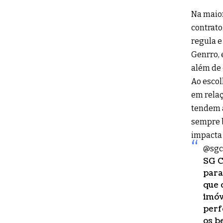
Na maior
contrato
regula e
Genrro, 
além de 
Ao escol
em relaç
tendem a
sempre b
impacta 
@sgc
SG C
para
que 
imóv
perf
os b