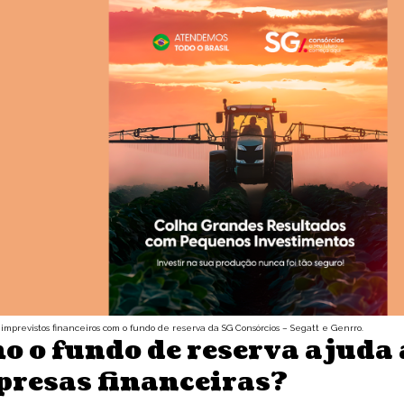
 imprevistos financeiros com o fundo de reserva da SG Consórcios – Segatt e Genrro.
o o fundo de reserva ajuda 
presas financeiras?