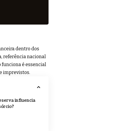
anceira dentro dos
a
, referência nacional
 funciona é essencial
e imprevistos.
serva influencia
sórcio?