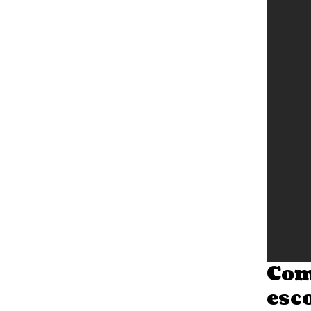
Com
esc