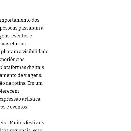
comportamento dos
 pessoas passaram a
gens, eventos e
xas etárias.
pliaram a visibilidade
xperiências
lataformas digitais
jamento de viagens.
ão da rotina. Em um
 oferecem
xpressão artística.
cos e eventos
ira. Muitos festivais
icas regionais. Esse