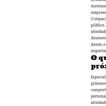
moviment
empreen
O impact
público.
atividad
desenvol
Assim, o
importan
O q
pró
Especial
próximos
comport
personal
atividad