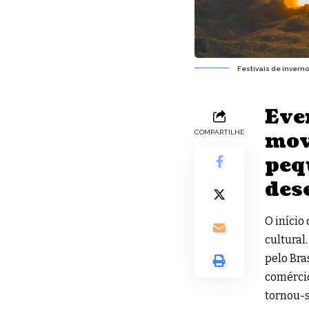
Festivais de inverno
Eve
mov
COMPARTILHE
peq
des
O início
cultural
pelo Bra
comércio
tornou-