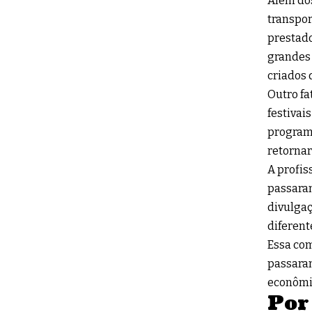
Além dos
transpor
prestado
grandes 
criados 
Outro fa
festivai
program
retornar
A profis
passaram
divulgaç
diferent
Essa com
passara
econômi
Por