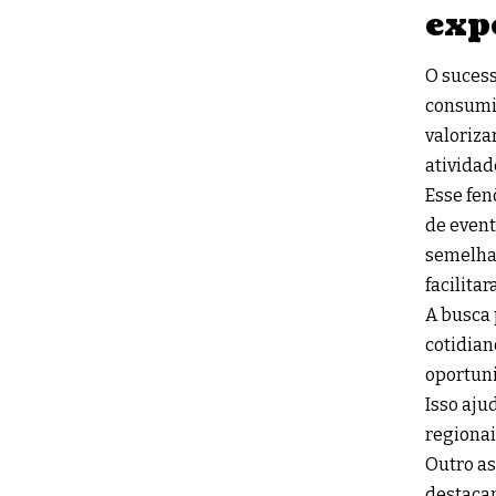
exp
O suces
consumi
valoriza
atividad
Esse fen
de event
semelhan
facilita
A busca 
cotidian
oportuni
Isso aju
regionai
Outro as
destacam