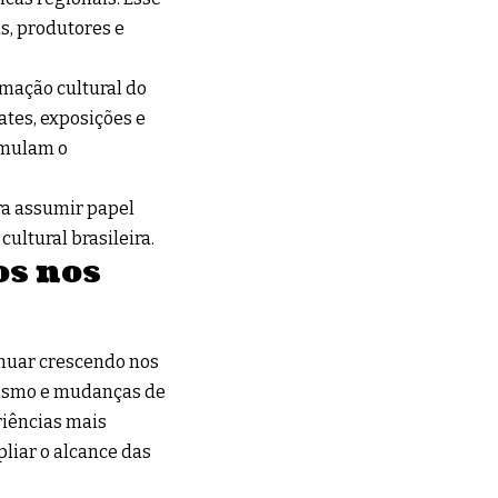
as, produtores e
mação cultural do
tes, exposições e
imulam o
ra assumir papel
ultural brasileira.
os nos
nuar crescendo nos
rismo e mudanças de
iências mais
liar o alcance das