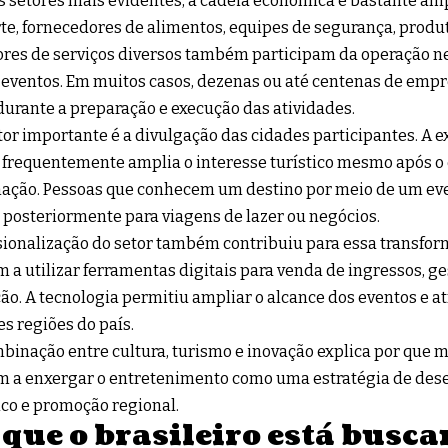
 setores mais evidentes, a cadeia econômica é bastante am
te, fornecedores de alimentos, equipes de segurança, produ
res de serviços diversos também participam da operação ne
eventos. Em muitos casos, dezenas ou até centenas de emp
durante a preparação e execução das atividades.
tor importante é a divulgação das cidades participantes. A 
s frequentemente amplia o interesse turístico mesmo após 
ação. Pessoas que conhecem um destino por meio de um ev
 posteriormente para viagens de lazer ou negócios.
sionalização do setor também contribuiu para essa transfo
 a utilizar ferramentas digitais para venda de ingressos, ge
ão. A tecnologia permitiu ampliar o alcance dos eventos e atr
es regiões do país.
binação entre cultura, turismo e inovação explica por que 
m a enxergar o entretenimento como uma estratégia de des
co e promoção regional.
 que o brasileiro está busc