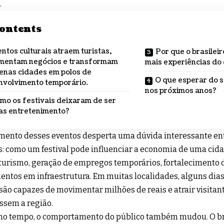
.
ontents
ntos culturais atraem turistas,
Por que o brasilei
mentam negócios e transformam
mais experiências do
enas cidades em polos de
O que esperar do s
nvolvimento temporário.
nos próximos anos?
mo os festivais deixaram de ser
as entretenimento?
mento desses eventos desperta uma dúvida interessante entr
s: como um festival pode influenciar a economia de uma cida
turismo, geração de empregos temporários, fortalecimento 
entos em infraestrutura. Em muitas localidades, alguns di
 são capazes de movimentar milhões de reais e atrair visitan
ssem a região.
o tempo, o comportamento do público também mudou. O bra