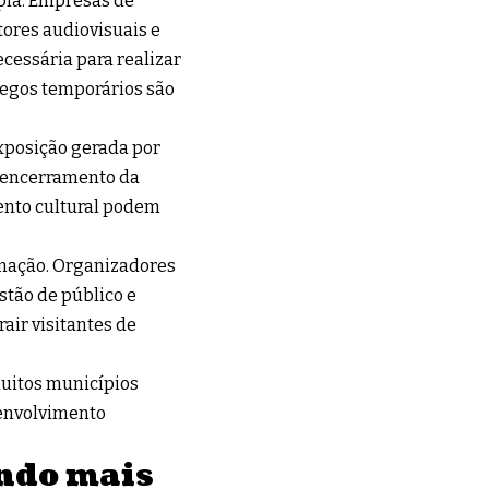
pla. Empresas de
tores audiovisuais e
cessária para realizar
regos temporários são
exposição gerada por
o encerramento da
ento cultural podem
rmação. Organizadores
stão de público e
air visitantes de
muitos municípios
envolvimento
ando mais