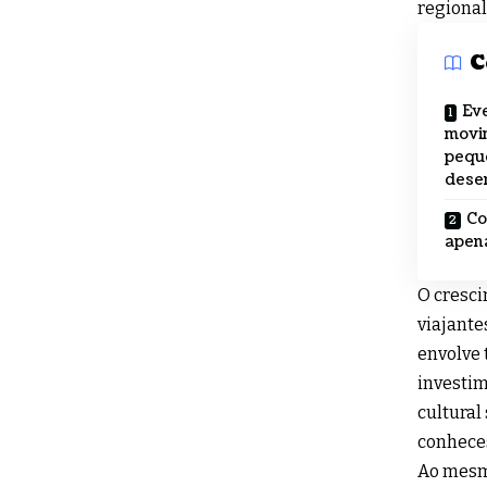
regional
C
Eve
movi
pequ
dese
Co
apen
O cresci
viajante
envolve 
investim
cultural
conhece
Ao mesm