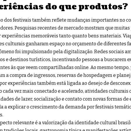
eriências do que produtos?
so dos festivais também reflete mudanças importantes no 
dores. Pesquisas recentes de mercado mostram que muitas
r experiências memoráveis tanto quanto bens materiais. Via
es culturais ganharam espaço no orçamento de diferentes fai
ômeno foi impulsionado pela digitalização. Redes sociais am
os e destinos turísticos, incentivando pessoas a buscarem e
tes às que veem compartilhadas online. Ao mesmo tempo, p
ram a compra de ingressos, reservas de hospedagem e plane
por experiências também está ligada ao desejo de desconex
o cada vez mais conectado e acelerado, atividades culturais
dades de lazer, socialização e contato com novas formas de e
da a explicar o crescimento da demanda por festivais temáti
s.
pecto relevante é a valorização da identidade cultural brasile
 tradições locais, gastronomia típica e manifestações artíst