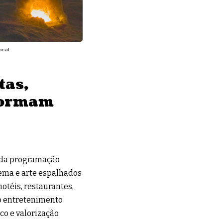
ocal
tas,
formam
m da programação
nema e arte espalhados
otéis, restaurantes,
mo entretenimento
o e valorização