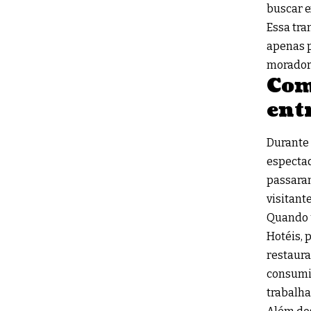
buscar e
Essa tra
apenas p
moradore
Com
ent
Durante 
espectad
passaram
visitante
Quando 
Hotéis, 
restaura
consumi
trabalha