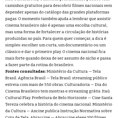
caminhos gratuitos para descobrir filmes nacionais sem
depender apenas do catálogo das grandes plataformas
pagas. O momento também ajuda a lembrar que assistir
cinema brasileiro não é apenas uma escolha cultural,
mas uma forma de fortalecer a circulação de histórias
produzidas no país. Para quem quer começar, a dica é
simples: escolher um curta, um documentário ou um
clássico e dar o primeiro play. O cinema nacional fica
mais forte quando deixa de ser assunto de nicho e passa
a fazer parte da rotina do brasileiro.
Fontes consultadas:
Ministério da Cultura — Tela
Brasil
.
Agência Brasil — Tela Brasil: streaming público
estreia com mais de 550 obras
.
Culturadoria — Dia do
Cinema Brasileiro tem mostras e streaming grátis
.
Itaú
Cultural Play
.
Prefeitura de Belo Horizonte — Cine Santa
Tereza celebra a história do cinema nacional
.
Ministério
da Cultura — Ancine publica Instrução Normativa sobre
Cota de Tela
.
Abraccine — Abraccine elege 100 filmes