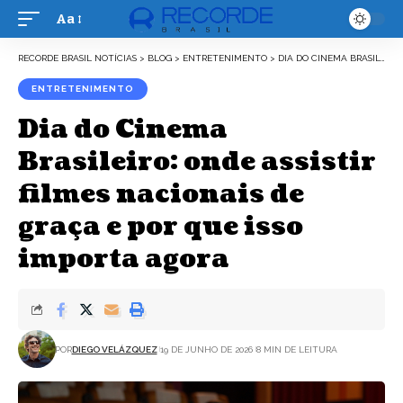
Aa
Font
Resizer
RECORDE BRASIL NOTÍCIAS
>
BLOG
>
ENTRETENIMENTO
>
DIA DO CINEMA BRASILEIRO: ONDE ASSISTIR FILMES NACIONAIS DE GRAÇA E POR QUE ISSO IMPORTA AGORA
ENTRETENIMENTO
Dia do Cinema
Brasileiro: onde assistir
filmes nacionais de
graça e por que isso
importa agora
POR
DIEGO VELÁZQUEZ
19 DE JUNHO DE 2026
8 MIN DE LEITURA