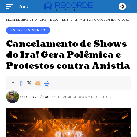
Aa
Font
Resizer
RECORDE BRASIL NOTÍCIAS
>
BLOG
>
ENTRETENIMENTO
>
CANCELAMENTO DE SHOWS DO IRA! GERA POLÊMICA E PROTESTOS CONTRA ANISTIA
ENTRETENIMENTO
Cancelamento de Shows
do Ira! Gera Polêmica e
Protestos contra Anistia
POR
DIEGO VELÁZQUEZ
10 DE ABRIL DE 2025
6 MIN DE LEITURA