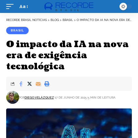
Aa
Font
Resizer
RECORDE BRASIL NOTÍCIAS
>
BLOG
>
BRASIL
>
O IMPACTO DA IA NA NOVA ERA DE EXIGÊNCIA TECNOLÓGICA
BRASIL
O impacto da IA na nova
era de exigência
tecnológica
POR
DIEGO VELÁZQUEZ
17 DE JUNHO DE 2025
5 MIN DE LEITURA