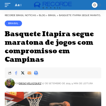
Aa
Font
Resizer
RECORDE BRASIL NOTÍCIAS
>
BLOG
>
BRASIL
>
BASQUETE ITAPIRA SEGUE MARATONA DE JOGOS COM COMPROMISSO EM CAMPINAS
BRASIL
Basquete Itapira segue
maratona de jogos com
compromisso em
Campinas
POR
DIEGO VELÁZQUEZ
17 DE SETEMBRO DE 2025
4 MIN DE LEITURA